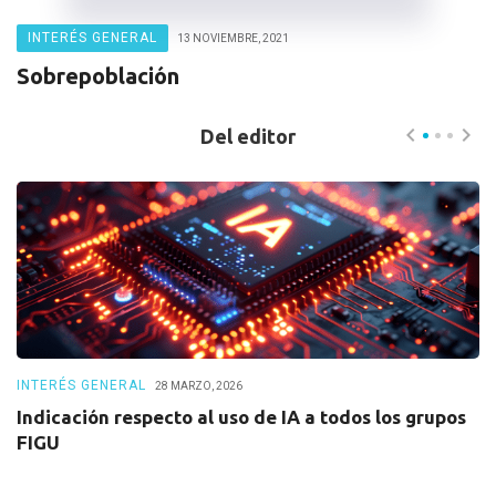
INTERÉS GENERAL
13 NOVIEMBRE, 2021
Sobrepoblación
Del editor
INTERÉS GENERAL
I
28 MARZO, 2026
Indicación respecto al uso de IA a todos los grupos
I
FIGU
e