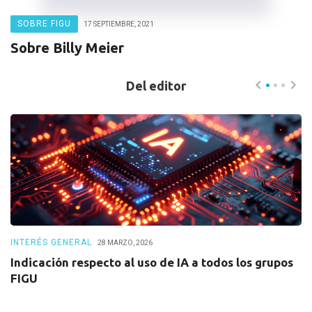
SOBRE FIGU
17 SEPTIEMBRE, 2021
Sobre Billy Meier
Del editor
INTERÉS GENERAL
I
28 MARZO, 2026
Indicación respecto al uso de IA a todos los grupos
I
FIGU
e